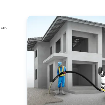
นนแคบ