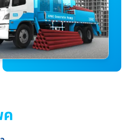
พค
ใจ