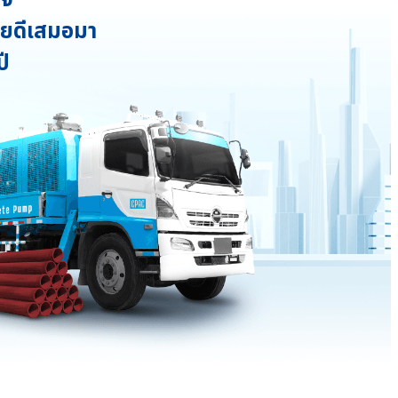
้วยดีเสมอมา
ี